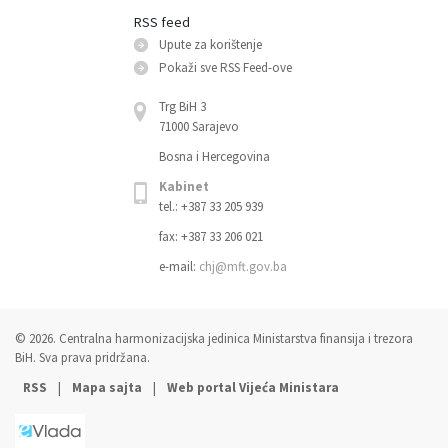
RSS feed
Upute za korištenje
Pokaži sve RSS Feed-оve
Trg BiH 3
71000 Sarajevo
Bosna i Hercegovina
Kabinet
tel.: +387 33 205 939
fax: +387 33 206 021
e-mail:
chj@mft.gov.ba
© 2026. Centralna harmonizacijska jedinica Ministarstva finansija i trezora
BiH. Sva prava pridržana.
|
|
RSS
Mapa sajta
Web portal Vijeća Ministara