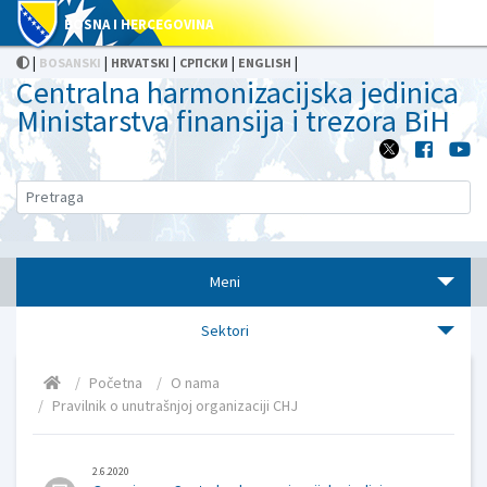
BOSNA I HERCEGOVINA
|
|
|
|
|
BOSANSKI
HRVATSKI
СРПСКИ
ENGLISH
Centralna harmonizacijska jedinica
Ministarstva finansija i trezora BiH
Meni
Sektori
Početna
O nama
Pravilnik o unutrašnjoj organizaciji CHJ
2.6.2020