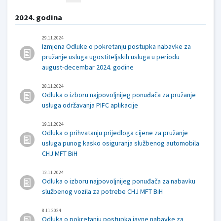
2024. godina
29.11.2024
Izmjena Odluke o pokretanju postupka nabavke za
pružanje usluga ugostiteljskih usluga u periodu
august-decembar 2024. godine
28.11.2024
Odluka o izboru najpovoljnijeg ponuđača za pružanje
usluga održavanja PIFC aplikacije
19.11.2024
Odluka o prihvatanju prijedloga cijene za pružanje
usluga punog kasko osiguranja službenog automobila
CHJ MFT BiH
12.11.2024
Odluka o izboru najpovoljnijeg ponuđača za nabavku
službenog vozila za potrebe CHJ MFT BiH
8.11.2024
Odluka o pokretanju postupka javne nabavke za