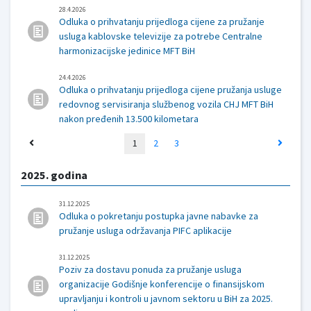
28.4.2026
Odluka o prihvatanju prijedloga cijene za pružanje
usluga kablovske televizije za potrebe Centralne
harmonizacijske jedinice MFT BiH
24.4.2026
Odluka o prihvatanju prijedloga cijene pružanja usluge
redovnog servisiranja službenog vozila CHJ MFT BiH
nakon pređenih 13.500 kilometara
1
2
3
2025. godina
31.12.2025
Odluka o pokretanju postupka javne nabavke za
pružanje usluga održavanja PIFC aplikacije
31.12.2025
Poziv za dostavu ponuda za pružanje usluga
organizacije Godišnje konferencije o finansijskom
upravljanju i kontroli u javnom sektoru u BiH za 2025.