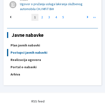
Ugovor o pružanju usluga lakiranja službenog
automobila CHJ MFiT BiH
1
2
3
4
5
»»
Javne nabavke
Plan javnih nabavki
Postupci javnih nabavki
Realizacija ugovora
Portal e-nabavki
Arhiva
RSS feed