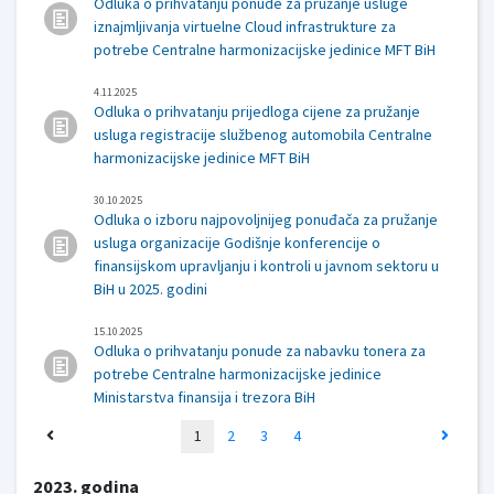
Odluka o prihvatanju ponude za pružanje usluge
iznajmljivanja virtuelne Cloud infrastrukture za
potrebe Centralne harmonizacijske jedinice MFT BiH
4.11.2025
Odluka o prihvatanju prijedloga cijene za pružanje
usluga registracije službenog automobila Centralne
harmonizacijske jedinice MFT BiH
30.10.2025
Odluka o izboru najpovoljnijeg ponuđača za pružanje
usluga organizacije Godišnje konferencije o
finansijskom upravljanju i kontroli u javnom sektoru u
BiH u 2025. godini
15.10.2025
Odluka o prihvatanju ponude za nabavku tonera za
potrebe Centralne harmonizacijske jedinice
Ministarstva finansija i trezora BiH
1
2
3
4
2023. godina