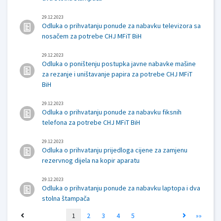
29.12.2023
Odluka o prihvatanju ponude za nabavku televizora sa
nosačem za potrebe CHJ MFiT BiH
29.12.2023
Odluka o poništenju postupka javne nabavke mašine
za rezanje i uništavanje papira za potrebe CHJ MFiT
BiH
29.12.2023
Odluka o prihvatanju ponude za nabavku fiksnih
telefona za potrebe CHJ MFiT BiH
29.12.2023
Odluka o prihvatanju prijedloga cijene za zamjenu
rezervnog dijela na kopir aparatu
29.12.2023
Odluka o prihvatanju ponude za nabavku laptopa i dva
stolna štampača
1
2
3
4
5
»»