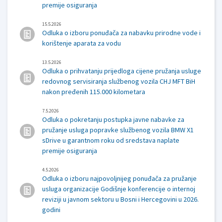
premije osiguranja
15.5.2026
Odluka o izboru ponuđača za nabavku prirodne vode i
korištenje aparata za vodu
13.5.2026
Odluka o prihvatanju prijedloga cijene pružanja usluge
redovnog servisiranja službenog vozila CHJ MFT BiH
nakon pređenih 115.000 kilometara
7.5.2026
Odluka o pokretanju postupka javne nabavke za
pružanje usluga popravke službenog vozila BMW X1
sDrive u garantnom roku od sredstava naplate
premije osiguranja
4.5.2026
Odluka o izboru najpovoljnijeg ponuđača za pružanje
usluga organizacije Godišnje konferencije o internoj
reviziji u javnom sektoru u Bosni i Hercegovini u 2026.
godini