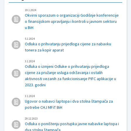
19.1.2024
Okvirni sporazum o organizaciji Godišnje konferencije
o finansijskom upravljanju i kontroli u javnom sektoru
u BiH
5.1.2024
Odluka o prihvatanju prijedloga cijene za nabavku
tonera za kopir aparat
3.1.2024
Odluka o izmjeni Odluke o prihvatanju prijedloga
cijene za pružanje usluga održavanja i ostalih
aktivnosti vezanih za funkcionisanje PIFC aplikacije u
2023. godini
3.1.2024
Ugovor o nabavci laptopa i dva stolna štampača za
potrebe CHJ MFiT BiH
29.12.2023
Odluka o poništenju postupka javne nabavke laptopa i
dva stolna štampača