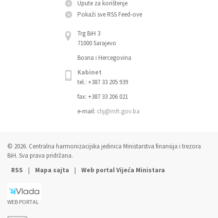
Upute za korištenje
Pokaži sve RSS Feed-оve
Trg BiH 3
71000 Sarajevo
Bosna i Hercegovina
Kabinet
tel.: +387 33 205 939
fax: +387 33 206 021
e-mail:
chj@mft.gov.ba
© 2026. Centralna harmonizacijska jedinica Ministarstva finansija i trezora
BiH. Sva prava pridržana.
|
|
RSS
Mapa sajta
Web portal Vijeća Ministara
WEB PORTAL