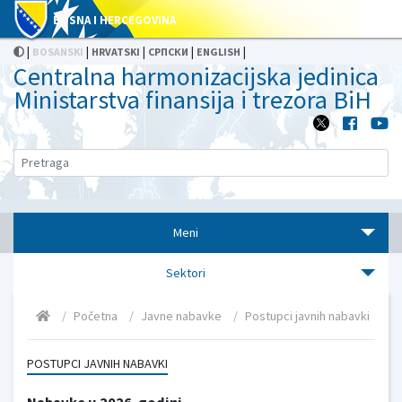
BOSNA I HERCEGOVINA
|
|
|
|
|
BOSANSKI
HRVATSKI
СРПСКИ
ENGLISH
Centralna harmonizacijska jedinica
Ministarstva finansija i trezora BiH
Meni
Sektori
Početna
Javne nabavke
Postupci javnih nabavki
POSTUPCI JAVNIH NABAVKI
Nabavke u 2026. godini