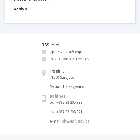
Arhiva
RSS feed
Upute za korištenje
Pokaži sve RSS Feed-оve
Trg BiH 3
71000 Sarajevo
Bosna i Hercegovina
Kabinet
tel.: +387 33 205 939
fax: +387 33 206 021
e-mail:
chj@mft.gov.ba