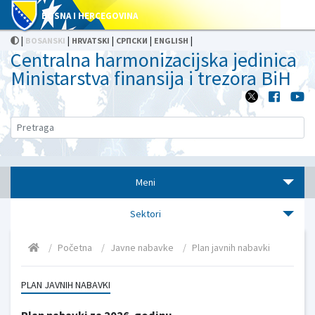
BOSNA I HERCEGOVINA
|
|
|
|
|
BOSANSKI
HRVATSKI
СРПСКИ
ENGLISH
Centralna harmonizacijska jedinica
Ministarstva finansija i trezora BiH
Meni
Sektori
Početna
Javne nabavke
Plan javnih nabavki
PLAN JAVNIH NABAVKI
Plan nabavki za 2026. godinu