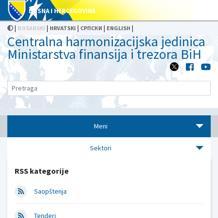
BOSNA I HERCEGOVINA
|
|
|
|
|
BOSANSKI
HRVATSKI
СРПСКИ
ENGLISH
Centralna harmonizacijska jedinica
Ministarstva finansija i trezora BiH
Meni
Sektori
RSS kategorije
Saopštenja
Tenderi