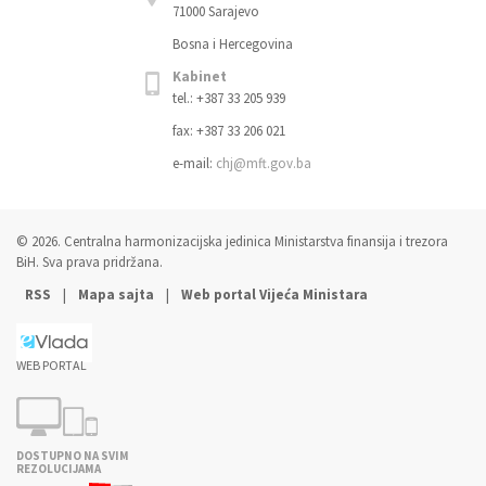
71000 Sarajevo
Bosna i Hercegovina
Kabinet
tel.: +387 33 205 939
fax: +387 33 206 021
e-mail:
chj@mft.gov.ba
© 2026. Centralna harmonizacijska jedinica Ministarstva finansija i trezora
BiH. Sva prava pridržana.
|
|
RSS
Mapa sajta
Web portal Vijeća Ministara
WEB PORTAL
DOSTUPNO NA SVIM
REZOLUCIJAMA