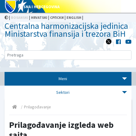
BOSNA I HERCEGOVINA
|
|
|
|
|
BOSANSKI
HRVATSKI
СРПСКИ
ENGLISH
Centralna harmonizacijska jedinica
Ministarstva finansija i trezora BiH
Meni
Sektori
Prilagođavanje
Prilagođavanje izgleda web
sajta