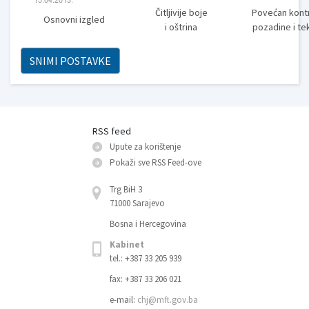
Čitljivije boje
Povećan kont
Osnovni izgled
i oštrina
pozadine i te
SNIMI POSTAVKE
RSS feed
Upute za korištenje
Pokaži sve RSS Feed-оve
Trg BiH 3
71000 Sarajevo
Bosna i Hercegovina
Kabinet
tel.: +387 33 205 939
fax: +387 33 206 021
e-mail:
chj@mft.gov.ba