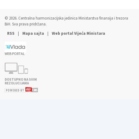
© 2026. Centralna harmonizacijska jedinica Ministarstva finansija i trezora
BiH. Sva prava pridržana.
|
|
RSS
Mapa sajta
Web portal Vijeća Ministara
WEB PORTAL
DOSTUPNO NA SVIM
REZOLUCIJAMA