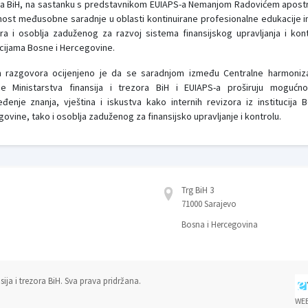
ra BiH, na sastanku s predstavnikom EUIAPS-a Nemanjom Radovićem apostr
nost međusobne saradnje u oblasti kontinuirane profesionalne edukacije i
ra i osoblja zaduženog za razvoj sistema finansijskog upravljanja i kon
ucijama Bosne i Hercegovine.
 razgovora ocijenjeno je da se saradnjom između Centralne harmoniza
ice Ministarstva finansija i trezora BiH i EUIAPS-a proširuju mogućno
đenje znanja, vještina i iskustva kako internih revizora iz institucija 
ovine, tako i osoblja zaduženog za finansijsko upravljanje i kontrolu.
Trg BiH 3
71000 Sarajevo
Bosna i Hercegovina
ija i trezora BiH. Sva prava pridržana.
WE