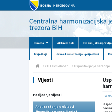
BOSNA I HERCEGOVINA
Centralna harmonizacijska jed
trezora BiH
O nama
Aktuelnosti
Finansijsko upravlja
Izvještaji
Javne konsultacije - prijedlozi
Pr
CHJ aktuelnosti
Uspostavljanje saradnje 
Vijesti
Usp
harm
Posljednje vijesti
03.04
U sje
Analiza stanja u oblasti
Bosne
finansijskog upravljanja i