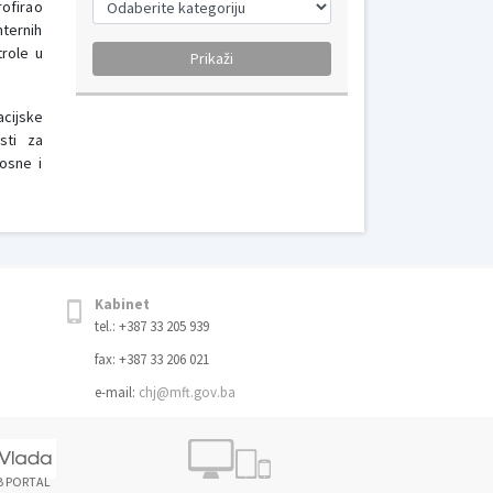
ofirao
nternih
trole u
cijske
sti za
Bosne i
Kabinet
tel.: +387 33 205 939
fax: +387 33 206 021
e-mail:
chj@mft.gov.ba
B PORTAL