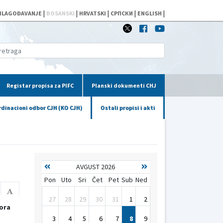
|
|
|
|
|
ILAGOĐAVANJE
BOSANSKI
HRVATSKI
СРПСКИ
ENGLISH
Registar propisa za PIFC
Planski dokumenti CHJ
dinacioni odbor CJH (KO CJH)
Ostali propisi i akti
AVGUST 2026
Pon
Uto
Sri
Čet
Pet
Sub
Ned
27
28
29
30
31
1
2
zora
3
4
5
6
7
8
9