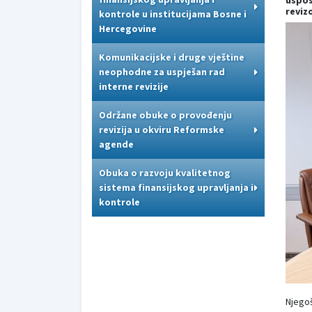
uspos
reviz
kontrole u institucijama Bosne i
Hercegovine
Komunikacijske i druge vještine
neophodne za uspješan rad
interne revizije
Održane obuke o provođenju
revizija u okviru Reformske
agende
Obuka o razvoju kvalitetnog
sistema finansijskog upravljanja i
kontrole
Njegoš