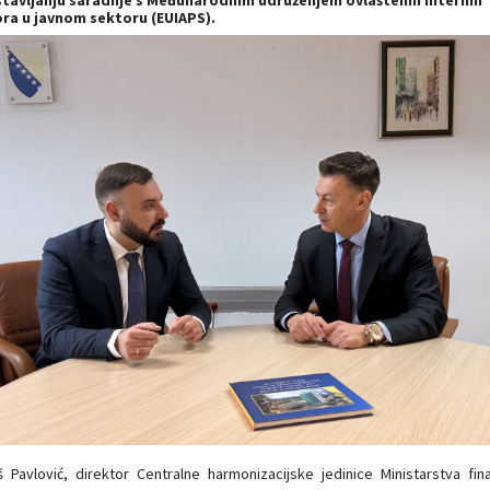
tavljanju saradnje s Međunarodnim udruženjem ovlaštenih internih
ora u javnom sektoru (EUIAPS).
 Pavlović, direktor Centralne harmonizacijske jedinice Ministarstva fina