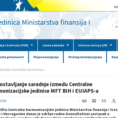
PR
inica Ministarstva finansija i
nje i kontrola (FUK)
Javne nabavke
Interna revizija (IR)
avila privatnosti
Prijava korupcije
Pristup informacijama
Koor
između Centralne harmoniza...
ostavljanje saradnje između Centralne
onizacijske jedinice MFT BiH i EUIAPS-a
.2026
dištu Centralne harmonizacijske jedinice Ministarstva finansija i tre
 i Hercegovine danas je održan radno-konsultativni sastanak o