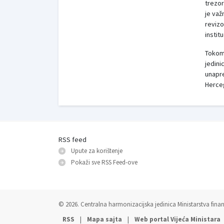
trezo
je važ
revizo
instit
Tokom
jedin
unapre
Herceg
RSS feed
Upute za korištenje
Pokaži sve RSS Feed-оve
© 2026. Centralna harmonizacijska jedinica Ministarstva finans
|
|
RSS
Mapa sajta
Web portal Vijeća Ministara