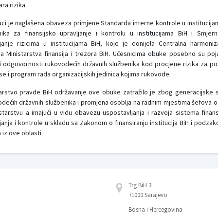
ra rizika.
ci je naglašena obaveza primjene Standarda interne kontrole u institucija
nika za finansijsko upravljanje i kontrolu u institucijama BiH i Smjer
janje rizicima u institucijama BiH, koje je donijela Centralna harmoniz
ca Ministarstva finansija i trezora BiH. Učesnicima obuke posebno su poj
i odgovornosti rukovodećih državnih službenika kod procjene rizika za p
e i program rada organizacijskih jedinica kojima rukovode.
arstvo pravde BiH održavanje ove obuke zatražilo je zbog generacijske
dećih državnih službenika i promjena osoblja na radnim mjestima šefova 
starstvu a imajući u vidu obavezu uspostavljanja i razvoja sistema finan
janja i kontrole u skladu sa Zakonom o finansiranju institucija BiH i podza
 iz ove oblasti.
Trg BiH 3
71000 Sarajevo
Bosna i Hercegovina