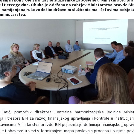
ljanja i kontrole za državne službenike zaposlene u Ministarstvu pr
 i Hercegovine. Obuka je održana na zahtjev Ministarstva pravde BiH
je namijenjena rukovodećim državnim službenicima i šefovima odsjek
ministarstva.
 Ćatić, pomoćnik direktora Centralne harmonizacijske jedinice Minist
ija i trezora BiH za razvoj finansijskog upravljanja i kontrole u institucija
avnicima Ministarstva pravde BiH pojasnila je definiciju finansijskog upravl
le i obaveze u vezi s formiranjem mapa poslovnih procesa i s njima po