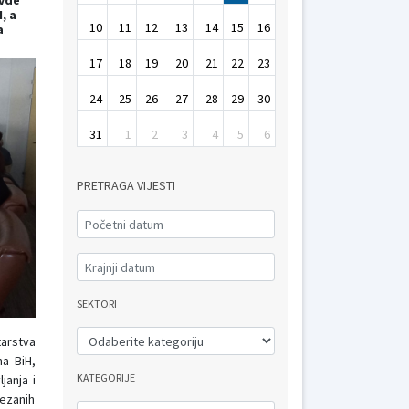
avde
, a
10
11
12
13
14
15
16
a
17
18
19
20
21
22
23
24
25
26
27
28
29
30
31
1
2
3
4
5
6
PRETRAGA VIJESTI
SEKTORI
arstva
ma BiH,
KATEGORIJE
janja i
vezanih