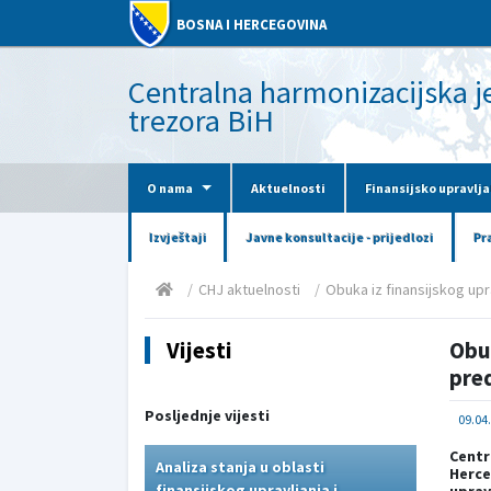
BOSNA I HERCEGOVINA
Centralna harmonizacijska jed
trezora BiH
O nama
Aktuelnosti
Finansijsko upravlja
Izvještaji
Javne konsultacije - prijedlozi
Pr
CHJ aktuelnosti
Obuka iz finansijskog uprav
Vijesti
Obuk
pre
Posljednje vijesti
09.04
Centr
Analiza stanja u oblasti
Herce
finansijskog upravljanja i