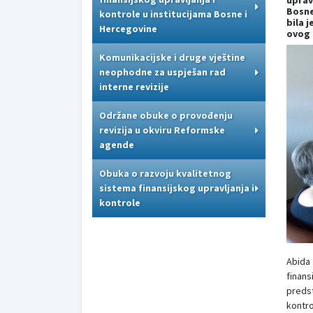
uprav
Bosne
kontrole u institucijama Bosne i
bila 
Hercegovine
ovog 
Komunikacijske i druge vještine
neophodne za uspješan rad
interne revizije
Održane obuke o provođenju
revizija u okviru Reformske
agende
Obuka o razvoju kvalitetnog
sistema finansijskog upravljanja i
kontrole
Abida
finans
predst
kontro