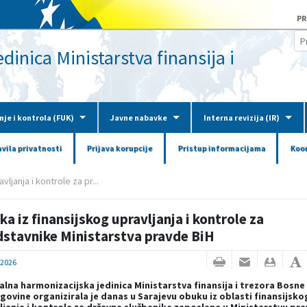
PR
inica Ministarstva finansija i
nje i kontrola (FUK)
Javne nabavke
Interna revizija (IR)
avila privatnosti
Prijava korupcije
Pristup informacijama
Koor
ljanja i kontrole za pr...
a iz finansijskog upravljanja i kontrole za
dstavnike Ministarstva pravde BiH
.2026
alna harmonizacijska jedinica Ministarstva finansija i trezora Bosne 
govine organizirala je danas u Sarajevu obuku iz oblasti finansijsko