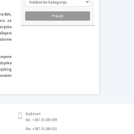
ma BiH,
nica za
acijska
ašnjeni
oslovne
 smjene
odsjeka
sijskog
konskim
Kabinet
tel.: +387 33 205 939
fax: +387 33 206 021