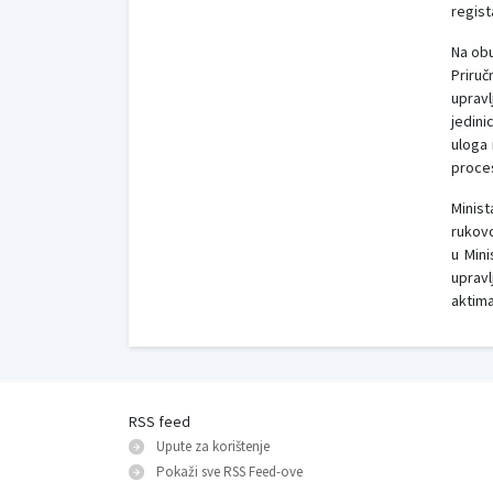
regista
Na obu
Priruč
upravl
jedini
uloga 
proces
Minist
rukovo
u Mini
upravl
aktima
RSS feed
Upute za korištenje
Pokaži sve RSS Feed-оve