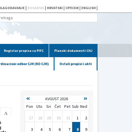
|
|
|
|
|
ILAGOĐAVANJE
BOSANSKI
HRVATSKI
СРПСКИ
ENGLISH
Registar propisa za PIFC
Planski dokumenti CHJ
dinacioni odbor CJH (KO CJH)
Ostali propisi i akti
AVGUST 2026
Pon
Uto
Sri
Čet
Pet
Sub
Ned
27
28
29
30
31
1
2
i
g
3
4
5
6
7
8
9