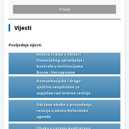
Vijesti
Posljednje vijesti
Analiza stanja u oblasti
Analiza stanja u oblasti
finansijskog upravljanja i
finansijskog upravljanja i
kontrole u institucijama
kontrole u institucijama
Bosne i Hercegovine
Bosne i Hercegovine
Komunikacijske i druge
Komunikacijske i druge
vještine neophodne za
vještine neophodne za
uspješan rad interne revizije
uspješan rad interne revizije
Održane obuke o provođenju
Održane obuke o provođenju
revizija u okviru Reformske
revizija u okviru Reformske
agende
agende
Obuka o razvoju kvalitetnog
Obuka o razvoju kvalitetnog