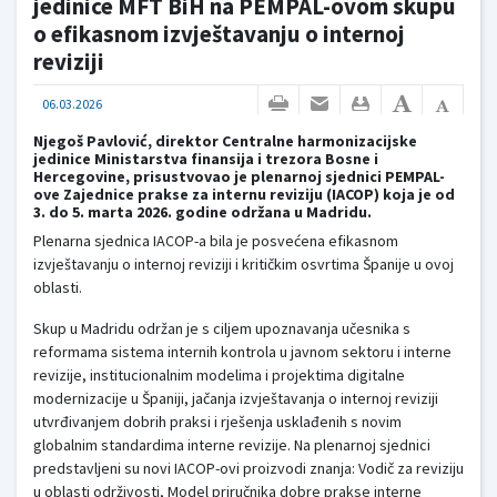
jedinice MFT BiH na PEMPAL-ovom skupu
o efikasnom izvještavanju o internoj
reviziji
06.03.2026
Njegoš Pavlović, direktor Centralne harmonizacijske
jedinice Ministarstva finansija i trezora Bosne i
Hercegovine, prisustvovao je plenarnoj sjednici PEMPAL-
ove Zajednice prakse za internu reviziju (IACOP) koja je od
3. do 5. marta 2026. godine održana u Madridu.
Plenarna sjednica IACOP-a bila je posvećena efikasnom
izvještavanju o internoj reviziji i kritičkim osvrtima Španije u ovoj
oblasti.
Skup u Madridu održan je s ciljem upoznavanja učesnika s
reformama sistema internih kontrola u javnom sektoru i interne
revizije, institucionalnim modelima i projektima digitalne
modernizacije u Španiji, jačanja izvještavanja o internoj reviziji
utvrđivanjem dobrih praksi i rješenja usklađenih s novim
globalnim standardima interne revizije. Na plenarnoj sjednici
predstavljeni su novi IACOP-ovi proizvodi znanja: Vodič za reviziju
u oblasti održivosti, Model priručnika dobre prakse interne