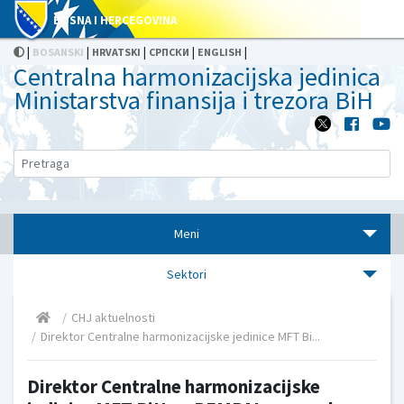
BOSNA I HERCEGOVINA
|
|
|
|
|
BOSANSKI
HRVATSKI
СРПСКИ
ENGLISH
Centralna harmonizacijska jedinica
Ministarstva finansija i trezora BiH
Meni
Sektori
CHJ aktuelnosti
Direktor Centralne harmonizacijske jedinice MFT Bi...
Direktor Centralne harmonizacijske