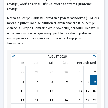
revizije, Vodič za reviziju učinka i Vodič za strategiju interne
revizije.
Mreža za učenje u oblasti upravljanja javnim rashodima (PEMPAL)
mreža je putem koje se službenici javnih finansija iz 22 zemlje
članice iz Evrope i Centralne Azije povezuju, sarađuju i učestvuju
u uzajamnom učenju i rješavanju problema kako bi potaknuli
osmišljavanje i provođenje reforme upravljanja javnim
finansijama.
AVGUST 2026
Pon
Uto
Sri
Čet
Pet
Sub
Ned
27
28
29
30
31
1
2
3
4
5
6
7
8
9
10
11
12
13
14
15
16
17
18
19
20
21
22
23