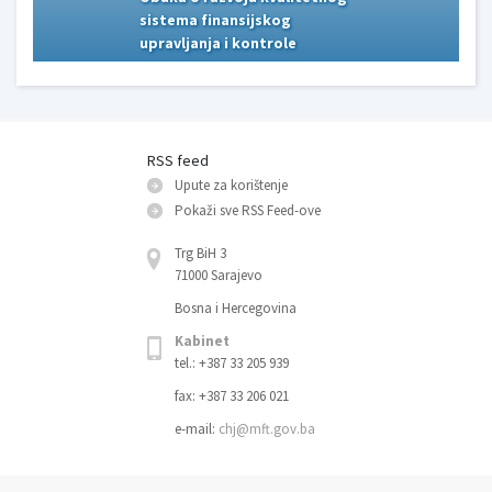
sistema finansijskog
sistema finansijskog
upravljanja i kontrole
upravljanja i kontrole
RSS feed
Upute za korištenje
Pokaži sve RSS Feed-оve
Trg BiH 3
71000 Sarajevo
Bosna i Hercegovina
Kabinet
tel.: +387 33 205 939
fax: +387 33 206 021
e-mail:
chj@mft.gov.ba