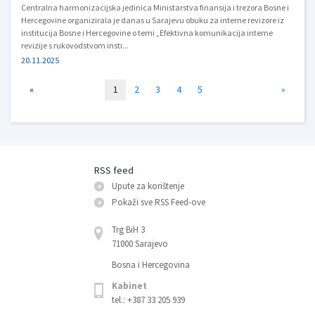
Centralna harmonizacijska jedinica Ministarstva finansija i trezora Bosne i
Hercegovine organizirala je danas u Sarajevu obuku za interne revizore iz
institucija Bosne i Hercegovine o temi „Efektivna komunikacija interne
revizije s rukovodstvom insti...
20.11.2025
«
1
2
3
4
5
»
RSS feed
Upute za korištenje
Pokaži sve RSS Feed-оve
Trg BiH 3
71000 Sarajevo
Bosna i Hercegovina
Kabinet
tel.: +387 33 205 939