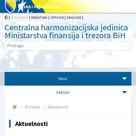
BOSNA I HERCEGOVINA
|
|
|
|
|
BOSANSKI
HRVATSKI
СРПСКИ
ENGLISH
Centralna harmonizacijska jedinica
Ministarstva finansija i trezora BiH
Meni
Sektori
Početna
Aktuelnosti
Aktuelnosti