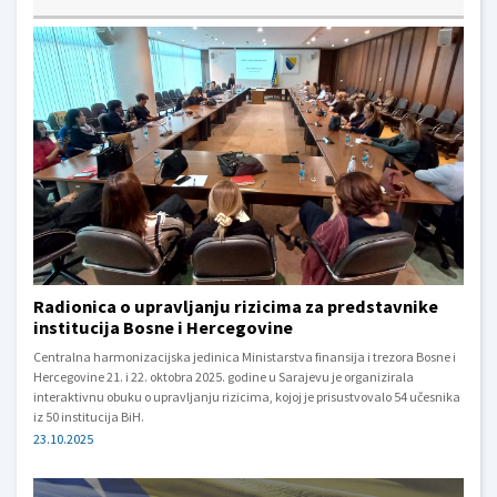
Radionica o upravljanju rizicima za predstavnike
institucija Bosne i Hercegovine
Centralna harmonizacijska jedinica Ministarstva finansija i trezora Bosne i
Hercegovine 21. i 22. oktobra 2025. godine u Sarajevu je organizirala
interaktivnu obuku o upravljanju rizicima, kojoj je prisustvovalo 54 učesnika
iz 50 institucija BiH.
23.10.2025