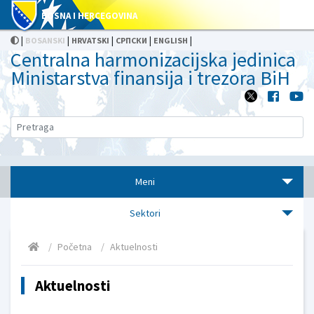
BOSNA I HERCEGOVINA
|
|
|
|
|
BOSANSKI
HRVATSKI
СРПСКИ
ENGLISH
Centralna harmonizacijska jedinica
Ministarstva finansija i trezora BiH
Meni
Sektori
Početna
Aktuelnosti
Aktuelnosti