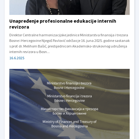
Unapređenje profesionalne edukacije internih
revizora
Direktor Centralne harmonizacijske jedinice Ministarstva finansija i trezora
Bosne i Hercegovine Njegoš Pavlović održao je 16. juna 2025. godine sastanak
s prof. dr. Melihom Bašić, predsjednicom Akademsko-strukovnog udruženja
internih revizora u Bosn...
16.6.2025