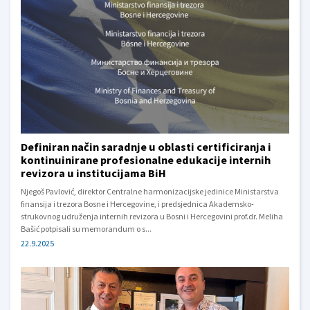
Definiran način saradnje u oblasti certificiranja i
kontinuinirane profesionalne edukacije internih
revizora u institucijama BiH
Njegoš Pavlović, direktor Centralne harmonizacijske jedinice Ministarstva
finansija i trezora Bosne i Hercegovine, i predsjednica Akademsko-
strukovnog udruženja internih revizora u Bosni i Hercegovini prof.dr. Meliha
Bašić potpisali su memorandum o s...
22.9.2025