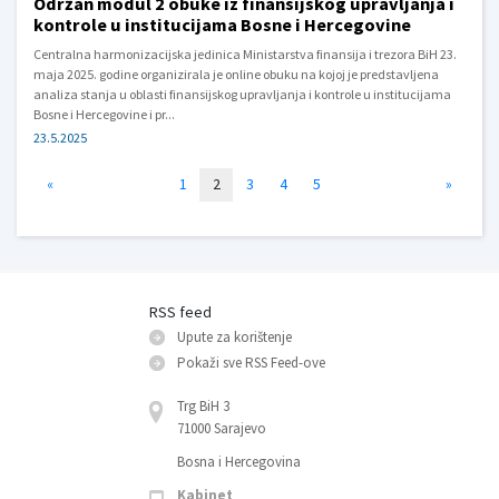
Održan modul 2 obuke iz finansijskog upravljanja i
kontrole u institucijama Bosne i Hercegovine
Centralna harmonizacijska jedinica Ministarstva finansija i trezora BiH 23.
maja 2025. godine organizirala je online obuku na kojoj je predstavljena
analiza stanja u oblasti finansijskog upravljanja i kontrole u institucijama
Bosne i Hercegovine i pr...
23.5.2025
«
1
2
3
4
5
»
RSS feed
Upute za korištenje
Pokaži sve RSS Feed-оve
Trg BiH 3
71000 Sarajevo
Bosna i Hercegovina
Kabinet