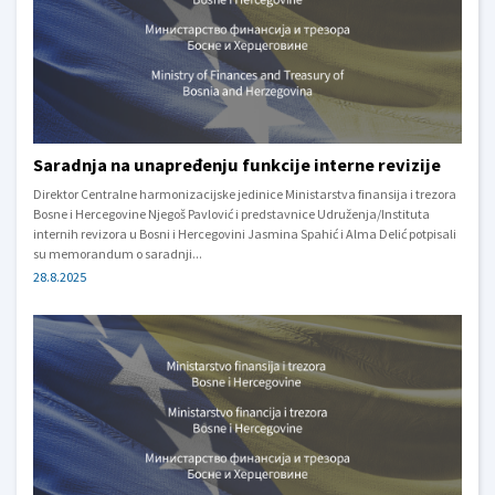
Saradnja na unapređenju funkcije interne revizije
Direktor Centralne harmonizacijske jedinice Ministarstva finansija i trezora
Bosne i Hercegovine Njegoš Pavlović i predstavnice Udruženja/Instituta
internih revizora u Bosni i Hercegovini Jasmina Spahić i Alma Delić potpisali
su memorandum o saradnji...
28.8.2025