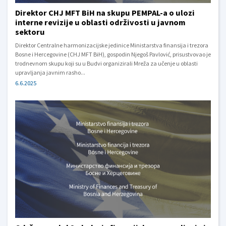
Direktor CHJ MFT BiH na skupu PEMPAL-a o ulozi
interne revizije u oblasti održivosti u javnom
sektoru
Direktor Centralne harmonizacijske jedinice Ministarstva finansija i trezora
Bosne i Hercegovine (CHJ MFT BiH), gospodin Njegoš Pavlović, prisustvovao je
trodnevnom skupu koji su u Budvi organizirali Mreža za učenje u oblasti
upravljanja javnim rasho...
6.6.2025