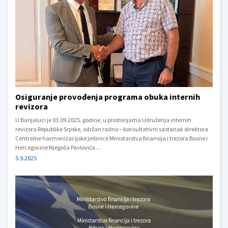
Osiguranje provođenja programa obuka internih
revizora
U Banjaluci je 03.09.2025. godine, u prostorijama Udruženja internih
revizora Republike Srpske, održan radno – konsultativni sastanak direktora
Centralne harmonizacijske jedinice Ministarstva finansija i trezora Bosne i
Hercegovine Njegoša Pavlovića ...
5.9.2025