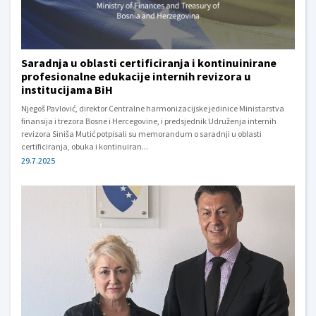
Saradnja u oblasti certificiranja i kontinuinirane
profesionalne edukacije internih revizora u
institucijama BiH
Njegoš Pavlović, direktor Centralne harmonizacijske jedinice Ministarstva
finansija i trezora Bosne i Hercegovine, i predsjednik Udruženja internih
revizora Siniša Mutić potpisali su memorandum o saradnji u oblasti
certificiranja, obuka i kontinuiran...
29.7.2025