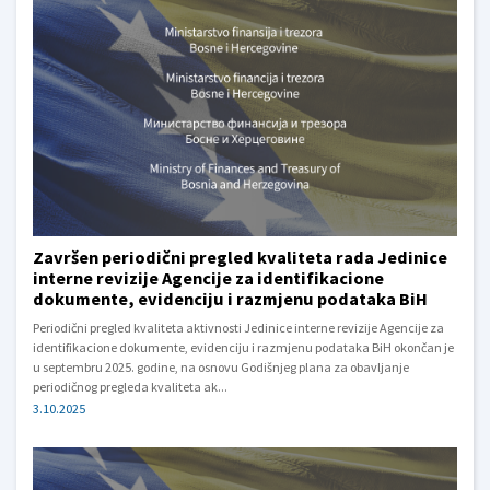
Završen periodični pregled kvaliteta rada Jedinice
interne revizije Agencije za identifikacione
dokumente, evidenciju i razmjenu podataka BiH
Periodični pregled kvaliteta aktivnosti Jedinice interne revizije Agencije za
identifikacione dokumente, evidenciju i razmjenu podataka BiH okončan je
u septembru 2025. godine, na osnovu Godišnjeg plana za obavljanje
periodičnog pregleda kvaliteta ak...
3.10.2025