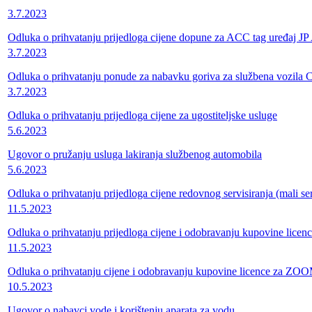
3.7.2023
Odluka o prihvatanju prijedloga cijene dopune za ACC tag uređaj J
3.7.2023
Odluka o prihvatanju ponude za nabavku goriva za službena vozil
3.7.2023
Odluka o prihvatanju prijedloga cijene za ugostiteljske usluge
5.6.2023
Ugovor o pružanju usluga lakiranja službenog automobila
5.6.2023
Odluka o prihvatanju prijedloga cijene redovnog servisiranja (mali s
11.5.2023
Odluka o prihvatanju prijedloga cijene i odobravanju kupovine lice
11.5.2023
Odluka o prihvatanju cijene i odobravanju kupovine licence za ZO
10.5.2023
Ugovor o nabavci vode i korištenju aparata za vodu