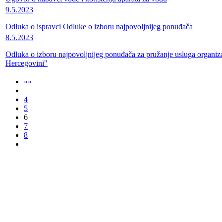
9.5.2023
Odluka o ispravci Odluke o izboru najpovoljnijeg ponuđača
8.5.2023
Odluka o izboru najpovoljnijeg ponuđača za pružanje usluga organizac
Hercegovini"
««
4
5
6
7
8